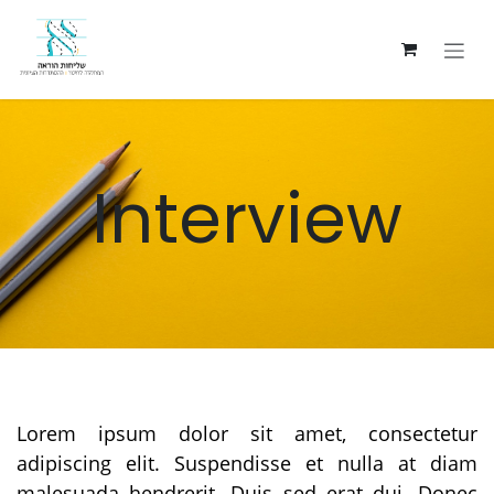
Skip to Content
Interview
Lorem ipsum dolor sit amet, consectetur
adipiscing elit. Suspendisse et nulla at diam
malesuada hendrerit. Duis sed erat dui. Donec