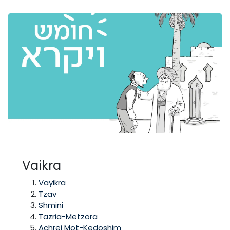
Vaikra
Vayikra
Tzav
Shmini
Tazria-Metzora
Achrei Mot-Kedoshim