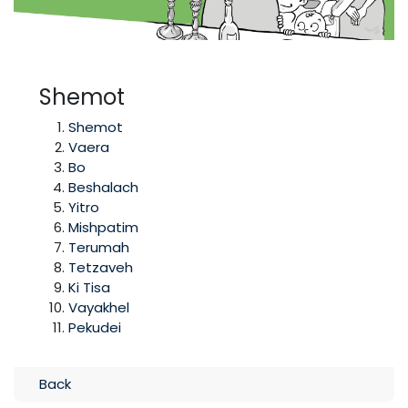
Shemot
Shemot
Vaera
Bo
Beshalach
Yitro
Mishpatim
Terumah
Tetzaveh
Ki Tisa
Vayakhel
Pekudei
Back