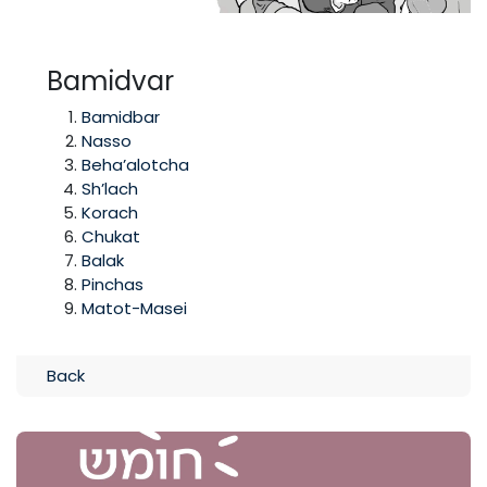
Bamidvar
Bamidbar
Nasso
Beha’alotcha
Sh’lach
Korach
Chukat
Balak
Pinchas
Matot-Masei
Back