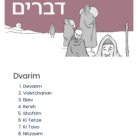
Dvarim
Devarim
Vaetchanan
Ekev
Re’eh
Shoftim
Ki Tetze
Ki Tavo
Nitzavim